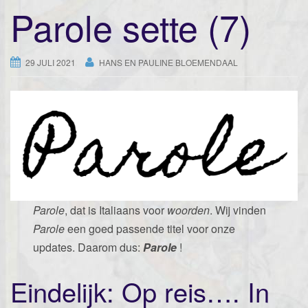
a
Parole sette (7)
t
i
e
29 JULI 2021
HANS EN PAULINE BLOEMENDAAL
Parole
, dat is Italiaans voor
woorden
. Wij vinden
Parole
een goed passende titel voor onze
updates. Daarom dus:
Parole
!
Eindelijk: Op reis…. In