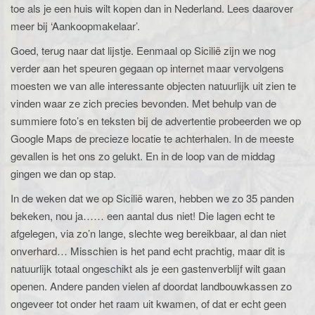
toe als je een huis wilt kopen dan in Nederland. Lees daarover
meer bij ‘Aankoopmakelaar’.
Goed, terug naar dat lijstje. Eenmaal op Sicilië zijn we nog
verder aan het speuren gegaan op internet maar vervolgens
moesten we van alle interessante objecten natuurlijk uit zien te
vinden waar ze zich precies bevonden. Met behulp van de
summiere foto’s en teksten bij de advertentie probeerden we op
Google Maps de precieze locatie te achterhalen. In de meeste
gevallen is het ons zo gelukt. En in de loop van de middag
gingen we dan op stap.
In de weken dat we op Sicilië waren, hebben we zo 35 panden
bekeken, nou ja…… een aantal dus niet! Die lagen echt te
afgelegen, via zo’n lange, slechte weg bereikbaar, al dan niet
onverhard… Misschien is het pand echt prachtig, maar dit is
natuurlijk totaal ongeschikt als je een gastenverblijf wilt gaan
openen. Andere panden vielen af doordat landbouwkassen zo
ongeveer tot onder het raam uit kwamen, of dat er echt geen