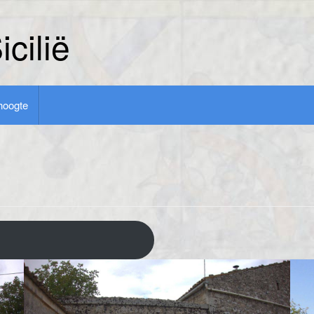
cilië
 hoogte